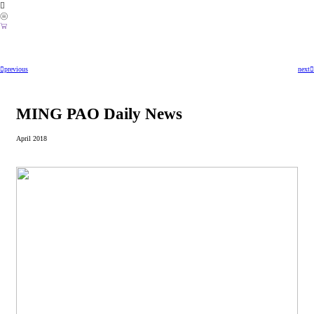
︎
︎
︎
︎previous
next︎
MING PAO Daily News
April 2018